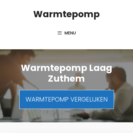
Spring
Warmtepomp
naar
inhoud
MENU
Warmtepomp Laag
Zuthem
WARMTEPOMP VERGELIJKEN