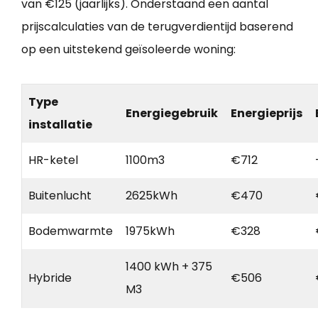
van €125 (jaarlijks). Onderstaand een aantal
prijscalculaties van de terugverdientijd baserend
op een uitstekend geïsoleerde woning:
Type
Energiegebruik
Energieprijs
installatie
HR-ketel
1100m3
€712
Buitenlucht
2625kWh
€470
Bodemwarmte
1975kWh
€328
1400 kWh + 375
Hybride
€506
M3