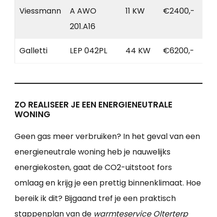
Viessmann
A AWO
11 KW
€2400,-
201.A16
Galletti
LEP 042PL
44 KW
€6200,-
ZO REALISEER JE EEN ENERGIENEUTRALE
WONING
Geen gas meer verbruiken? In het geval van een
energieneutrale woning heb je nauwelijks
energiekosten, gaat de CO2-uitstoot fors
omlaag en krijg je een prettig binnenklimaat. Hoe
bereik ik dit? Bijgaand tref je een praktisch
stappenplan van de
warmteservice Olterterp