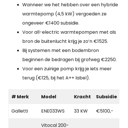
Wanneer we het hebben over een hybride
warmtepomp (4,5 kW) vergoeden ze
ongeveer €1400 subsidie.
Voor all-electric warmtepompen met als
bron de buitenlucht krijg je zo’n €1525.
Bij systemen met een bodembron
beginnen de bedragen bij grofweg €2250.
Voor een zuinige pomp krijg je iets meer
terug (€125, bij het A++ label).
# Merk
Model
Kracht
Subsidie
Galletti
ENE033WS
33 KW
€5100,-
Vitocal 200-