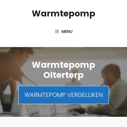
Spring
Warmtepomp
naar
inhoud
MENU
Warmtepomp
Olterterp
WARMTEPOMP VERGELIJKEN