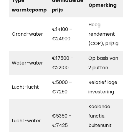
Type
Gemiddelde
Opmerking
warmtepomp
prijs
Hoog
€14100 –
Grond-water
rendement
€24900
(COP), prijzig
€17500 –
Op basis van
Water-water
€22100
2 putten
€5000 –
Relatief lage
Lucht-lucht
€7250
investering
Koelende
€5350 –
functie,
Lucht-water
€7425
buitenunit