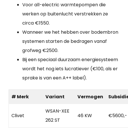
Voor all-electric warmtepompen die
werken op buitenlucht verstrekken ze
circa €1550.
Wanneer we het hebben over bodembron
systemen starten de bedragen vanaf
grofweg €2500.
Bij een speciaal duurzaam energiesysteem
wordt het nog iets lucratiever (€100, als er
sprake is van een A++ label).
# Merk
Variant
Vermogen
Subsidi
WSAN-XEE
Clivet
46 KW
€5600,-
262 ST