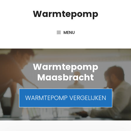
Spring
Warmtepomp
naar
inhoud
MENU
Warmtepomp
Maasbracht
WARMTEPOMP VERGELIJKEN