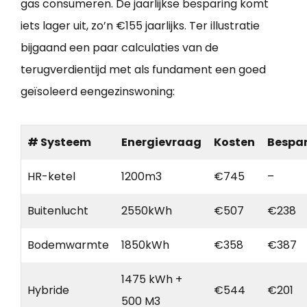
gas consumeren. De jaarlijkse besparing komt
iets lager uit, zo’n €155 jaarlijks. Ter illustratie
bijgaand een paar calculaties van de
terugverdientijd met als fundament een goed
geïsoleerd eengezinswoning:
# Systeem
Energievraag
Kosten
Bespa
HR-ketel
1200m3
€745
–
Buitenlucht
2550kWh
€507
€238
Bodemwarmte
1850kWh
€358
€387
1475 kWh +
Hybride
€544
€201
500 M3