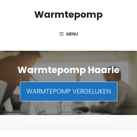
Spring
Warmtepomp
naar
inhoud
MENU
Warmtepomp Haarle
WARMTEPOMP VERGELIJKEN