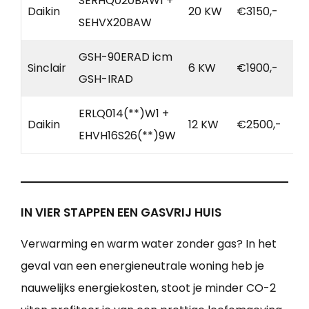
SERHQ020BAW1 +
Daikin
20 KW
€3150,-
SEHVX20BAW
GSH-90ERAD icm
Sinclair
6 KW
€1900,-
GSH-IRAD
ERLQ014(**)W1 +
Daikin
12 KW
€2500,-
EHVH16S26(**)9W
IN VIER STAPPEN EEN GASVRIJ HUIS
Verwarming en warm water zonder gas? In het
geval van een energieneutrale woning heb je
nauwelijks energiekosten, stoot je minder CO-2