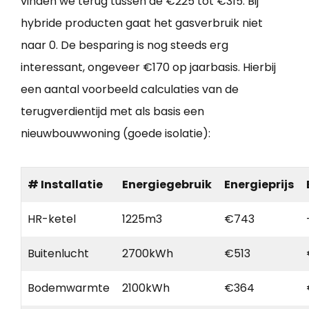
vinden we terug tussen de €225 tot €315. Bij
hybride producten gaat het gasverbruik niet
naar 0. De besparing is nog steeds erg
interessant, ongeveer €170 op jaarbasis. Hierbij
een aantal voorbeeld calculaties van de
terugverdientijd met als basis een
nieuwbouwwoning (goede isolatie):
# Installatie
Energiegebruik
Energieprijs
HR-ketel
1225m3
€743
Buitenlucht
2700kWh
€513
Bodemwarmte
2100kWh
€364