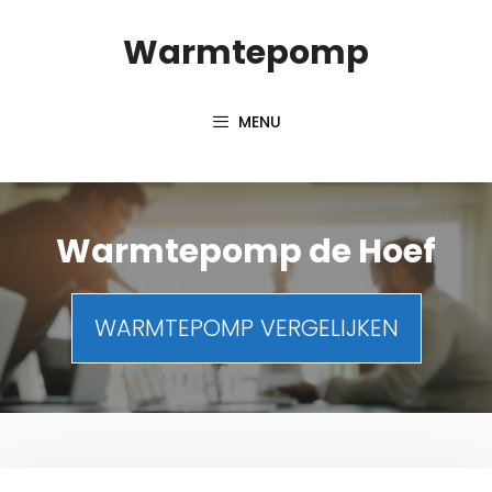
Spring
Warmtepomp
naar
inhoud
MENU
Warmtepomp de Hoef
WARMTEPOMP VERGELIJKEN