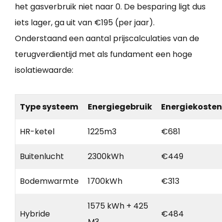
het gasverbruik niet naar 0. De besparing ligt dus
iets lager, ga uit van €195 (per jaar).
Onderstaand een aantal prijscalculaties van de
terugverdientijd met als fundament een hoge
isolatiewaarde:
Type systeem
Energiegebruik
Energiekosten
HR-ketel
1225m3
€681
Buitenlucht
2300kWh
€449
Bodemwarmte
1700kWh
€313
1575 kWh + 425
Hybride
€484
M3