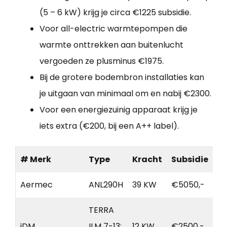
(5 – 6 kW) krijg je circa €1225 subsidie.
Voor all-electric warmtepompen die
warmte onttrekken aan buitenlucht
vergoeden ze plusminus €1975.
Bij de grotere bodembron installaties kan
je uitgaan van minimaal om en nabij €2300.
Voor een energiezuinig apparaat krijg je
iets extra (€200, bij een A++ label).
# Merk
Type
Kracht
Subsidie
Aermec
ANL290H
39 KW
€5050,-
TERRA
iDM
ILM 7-13;
12 KW
€2500,-