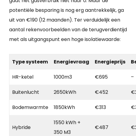
gaat het gasverbruik niet naar 0. Maar de
potentiële besparing is nog erg aantrekkelijk, ga
uit van €190 (12 maanden). Ter verduidelijk een
aantal rekenvoorbeelden van de terugverdientijd
met als uitgangspunt een hoge isolatiewaarde:
Type systeem
Energievraag
Energieprijs
B
HR-ketel
1000m3
€695
–
Buitenlucht
2650kWh
€452
€
Bodemwarmte
1850kWh
€313
€
1550 kWh +
Hybride
€487
€
350 M3