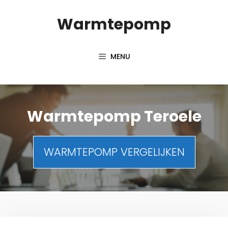
Spring
Warmtepomp
naar
inhoud
MENU
Warmtepomp Teroele
WARMTEPOMP VERGELIJKEN