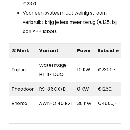
€2375.
Voor een systeem dat weinig stroom
verbruikt krijg je iets meer terug (€125, bij
een A++ label).
# Merk
Variant
Power
Subsidie
Waterstage
Fujitsu
10 KW
€2300,-
HT 11F DUO
Theodoor
RS-3.6GX/B
0 KW
€1250,-
Enerso
AWK-O 40 EVI
35 KW
€4650,-