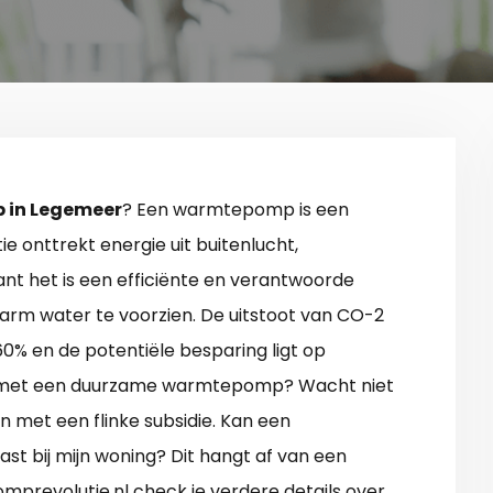
in Legemeer
? Een warmtepomp is een
e onttrekt energie uit buitenlucht,
nt het is een efficiënte en verantwoorde
arm water te voorzien. De uitstoot van CO-2
% en de potentiële besparing ligt op
ag met een duurzame warmtepomp? Wacht niet
en met een flinke subsidie. Kan een
st bij mijn woning? Dit hangt af van een
prevolutie.nl check je verdere details over