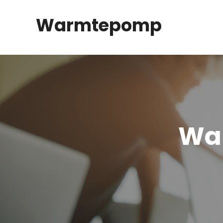
Spring
Warmtepomp
naar
inhoud
Wa