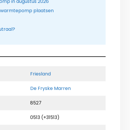
omp in augustus 2026
n warmtepomp plaatsen
utraal?
Friesland
De Fryske Marren
8527
0513 (+31513)