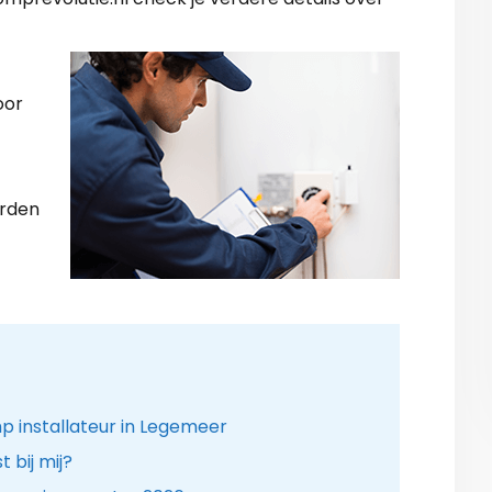
oor
arden
 installateur in Legemeer
bij mij?