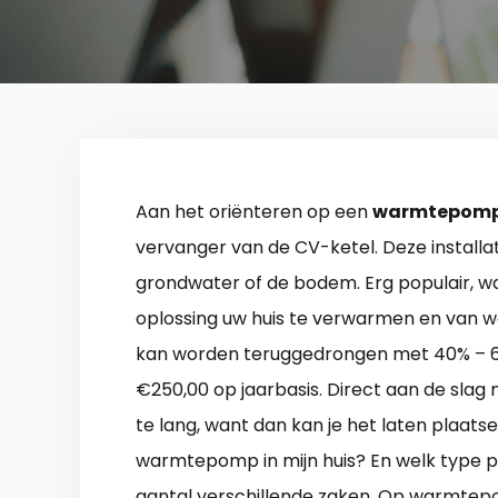
Aan het oriënteren op een
warmtepomp 
vervanger van de CV-ketel. Deze installati
grondwater of de bodem. Erg populair, wa
oplossing uw huis te verwarmen en van w
kan worden teruggedrongen met 40% – 60
€250,00 op jaarbasis. Direct aan de sl
te lang, want dan kan je het laten plaats
warmtepomp in mijn huis? En welk type pa
aantal verschillende zaken. Op warmtepom