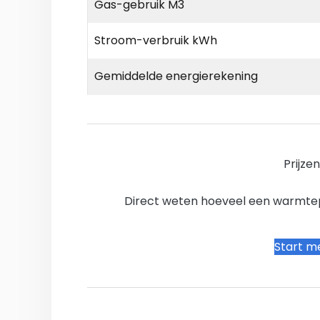
Gas-gebruik M3
Stroom-verbruik kWh
Gemiddelde energierekening
Prijze
Direct weten hoeveel een warmtepo
Start me