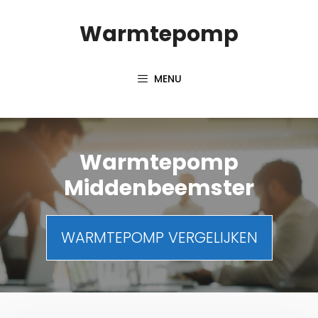
Spring
Warmtepomp
naar
inhoud
MENU
Warmtepomp
Middenbeemster
WARMTEPOMP VERGELIJKEN