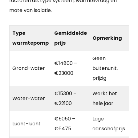
factoren als type systeem, warmtevraag en
mate van isolatie.
Type
Gemiddelde
Opmerking
warmtepomp
prijs
Geen
€14800 –
Grond-water
buitenunit,
€23000
prijzig
€15300 –
Werkt het
Water-water
€22100
hele jaar
€5050 –
Lage
Lucht-lucht
€6475
aanschafprijs