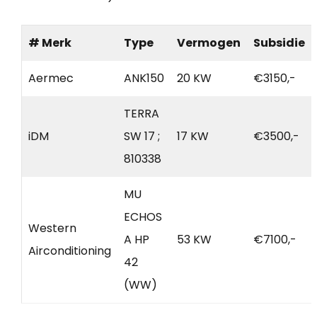
# Merk
Type
Vermogen
Subsidie
Aermec
ANK150
20 KW
€3150,-
TERRA
iDM
SW 17 ;
17 KW
€3500,-
810338
MU
ECHOS
Western
A HP
53 KW
€7100,-
Airconditioning
42
(WW)