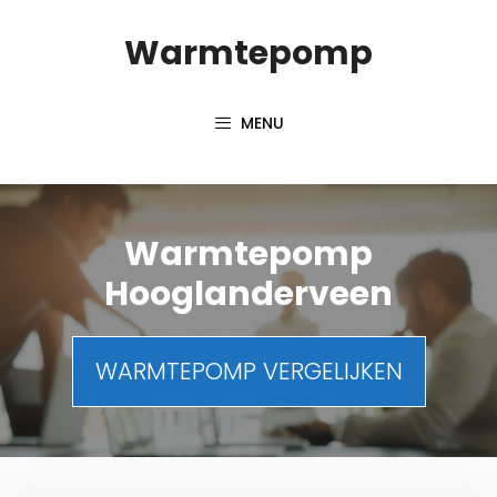
Spring
Warmtepomp
naar
inhoud
MENU
Warmtepomp
Hooglanderveen
WARMTEPOMP VERGELIJKEN