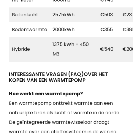
Buitenlucht
2575kWh
€503
€23
Bodemwarmte
2000kWh
€355
€38
1375 kWh + 450
Hybride
€540
€20
M3
INTERESSANTE VRAGEN (FAQ)OVER HET
KOPEN VAN EEN WARMTEPOMP
Hoe werkt een warmtepomp?
Een warmtepomp onttrekt warmte aan een
natuurlijke bron als lucht of warmte in de aarde.
De geïntegreerde warmtewisselaar draagt
warmte over aan afgiftesysteem in de woning.