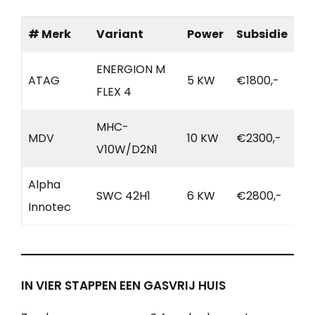
# Merk
Variant
Power
Subsidie
ENERGION M
ATAG
5 KW
€1800,-
FLEX 4
MHC-
MDV
10 KW
€2300,-
V10W/D2N1
Alpha
SWC 42H1
6 KW
€2800,-
Innotec
IN VIER STAPPEN EEN GASVRIJ HUIS