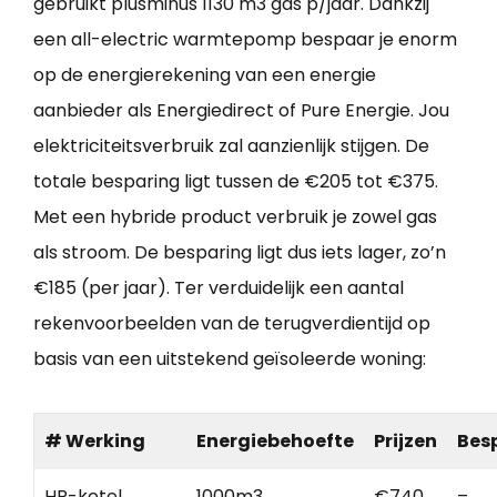
gebruikt plusminus 1130 m3 gas p/jaar. Dankzij
een all-electric warmtepomp bespaar je enorm
op de energierekening van een energie
aanbieder als Energiedirect of Pure Energie. Jou
elektriciteitsverbruik zal aanzienlijk stijgen. De
totale besparing ligt tussen de €205 tot €375.
Met een hybride product verbruik je zowel gas
als stroom. De besparing ligt dus iets lager, zo’n
€185 (per jaar). Ter verduidelijk een aantal
rekenvoorbeelden van de terugverdientijd op
basis van een uitstekend geïsoleerde woning:
# Werking
Energiebehoefte
Prijzen
Bes
HR-ketel
1000m3
€740
–