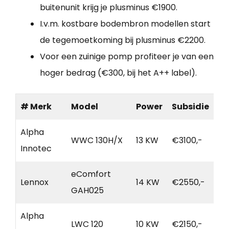
buitenunit krijg je plusminus €1900.
I.v.m. kostbare bodembron modellen start
de tegemoetkoming bij plusminus €2200.
Voor een zuinige pomp profiteer je van een
hoger bedrag (€300, bij het A++ label).
# Merk
Model
Power
Subsidie
Alpha
WWC 130H/X
13 KW
€3100,-
Innotec
eComfort
Lennox
14 KW
€2550,-
GAH025
Alpha
LWC 120
10 KW
€2150,-