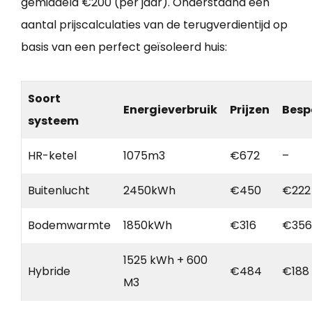
gemiddeld €200 (per jaar). Onderstaand een
aantal prijscalculaties van de terugverdientijd op
basis van een perfect geïsoleerd huis:
Soort
Energieverbruik
Prijzen
Besp
systeem
HR-ketel
1075m3
€672
–
Buitenlucht
2450kWh
€450
€222
Bodemwarmte
1850kWh
€316
€356
1525 kWh + 600
Hybride
€484
€188
M3