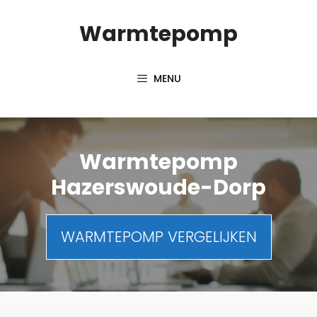
Spring
Warmtepomp
naar
inhoud
MENU
Warmtepomp
Hazerswoude-Dorp
WARMTEPOMP VERGELIJKEN