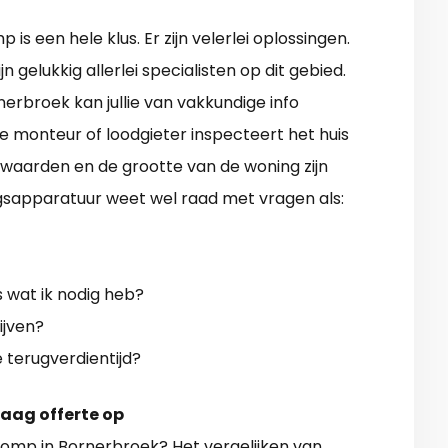
s een hele klus. Er zijn velerlei oplossingen.
jn gelukkig allerlei specialisten op dit gebied.
erbroek kan jullie van vakkundige info
e monteur of loodgieter inspecteert het huis
tiewaarden en de grootte van de woning zijn
gsapparatuur weet wel raad met vragen als:
 wat ik nodig heb?
ijven?
e terugverdientijd?
raag offerte op
omp in Bornerbroek
? Het vergelijken van