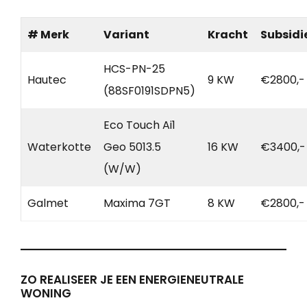
# Merk
Variant
Kracht
Subsidi
HCS-PN-25
Hautec
9 KW
€2800,-
(88SF0191SDPN5)
Eco Touch Ai1
Waterkotte
Geo 5013.5
16 KW
€3400,-
(W/W)
Galmet
Maxima 7GT
8 KW
€2800,-
ZO REALISEER JE EEN ENERGIENEUTRALE
WONING