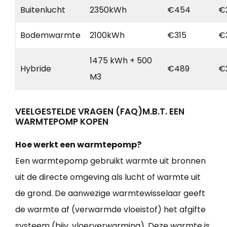
Buitenlucht
2350kWh
€454
€
Bodemwarmte
2100kWh
€315
€
1475 kWh + 500
Hybride
€489
€
M3
VEELGESTELDE VRAGEN (FAQ)M.B.T. EEN
WARMTEPOMP KOPEN
Hoe werkt een warmtepomp?
Een warmtepomp gebruikt warmte uit bronnen
uit de directe omgeving als lucht of warmte uit
de grond. De aanwezige warmtewisselaar geeft
de warmte af (verwarmde vloeistof) het afgifte
systeem (bijv. vloerverwarming). Deze warmte is