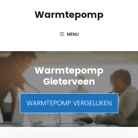
Spring
Warmtepomp
naar
inhoud
MENU
Warmtepomp
Gieterveen
WARMTEPOMP VERGELIJKEN