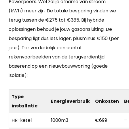
Powerpeers. Wel zal je afname van stroom
(kWh) meer zijn. De totale besparing vinden we
terug tussen de €275 tot €385. Bij hybride
oplossingen behoud je jouw gasaansluiting. De
besparing ligt dus iets lager, plusminus €150 (per
jaar). Ter verduidelijk een aantal
rekenvoorbeelden van de terugverdientijd
baserend op een nieuwbouwwoning (goede
isolatie):
Type
Energieverbruik
Onkosten
B
installatie
HR-ketel
1000m3
€699
–