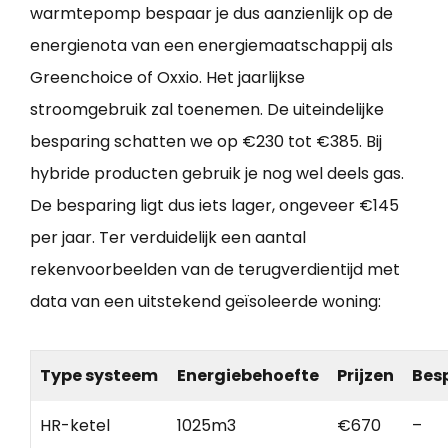
warmtepomp bespaar je dus aanzienlijk op de
energienota van een energiemaatschappij als
Greenchoice of Oxxio. Het jaarlijkse
stroomgebruik zal toenemen. De uiteindelijke
besparing schatten we op €230 tot €385. Bij
hybride producten gebruik je nog wel deels gas.
De besparing ligt dus iets lager, ongeveer €145
per jaar. Ter verduidelijk een aantal
rekenvoorbeelden van de terugverdientijd met
data van een uitstekend geïsoleerde woning:
Type systeem
Energiebehoefte
Prijzen
Bes
HR-ketel
1025m3
€670
–