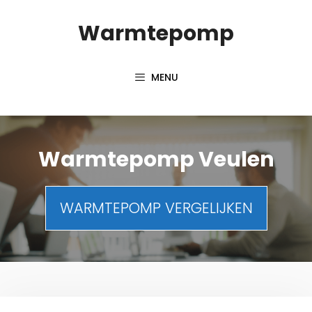
Spring
Warmtepomp
naar
inhoud
MENU
Warmtepomp Veulen
WARMTEPOMP VERGELIJKEN