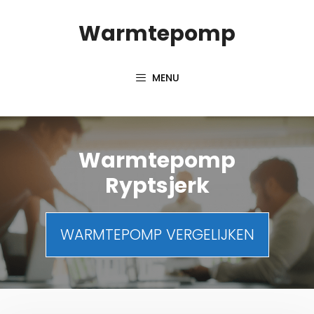
Spring
Warmtepomp
naar
inhoud
MENU
Warmtepomp
Ryptsjerk
WARMTEPOMP VERGELIJKEN