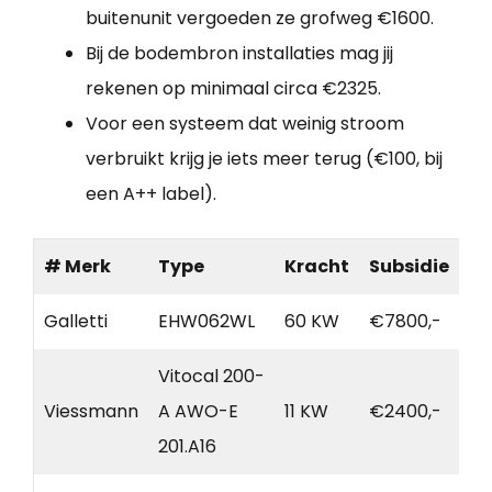
buitenunit vergoeden ze grofweg €1600.
Bij de bodembron installaties mag jij
rekenen op minimaal circa €2325.
Voor een systeem dat weinig stroom
verbruikt krijg je iets meer terug (€100, bij
een A++ label).
# Merk
Type
Kracht
Subsidie
Galletti
EHW062WL
60 KW
€7800,-
Vitocal 200-
Viessmann
A AWO-E
11 KW
€2400,-
201.A16