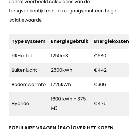
aantal voorbeeld calculaties van de
terugverdientijd met als uitgangspunt een hoge
isolatiewaarde:
Type systeem
Energiegebruik
Energiekosten
HR-ketel
1250m3
€680
Buitenlucht
2500kWh
€442
Bodemwarmte
1725kWh
€306
1600 kWh + 375
Hybride
€476
M3
POPULAIRE VRAGEN (FAQ)OVER HET KOPEN