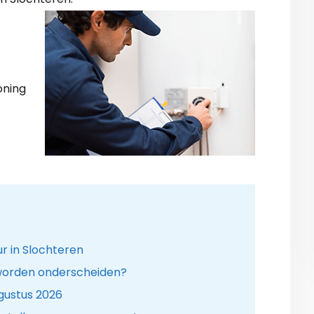
oning
r in Slochteren
orden onderscheiden?
gustus 2026