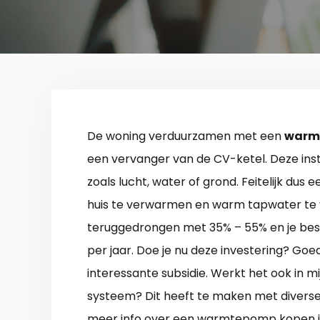
De woning verduurzamen met een
warmt
een vervanger van de CV-ketel. Deze insta
zoals lucht, water of grond. Feitelijk dus 
huis te verwarmen en warm tapwater te v
teruggedrongen met 35% – 55% en je besp
per jaar. Doe je nu deze investering? Go
interessante subsidie. Werkt het ook in mi
systeem? Dit heeft te maken met diverse as
meer info over een warmtepomp kopen i