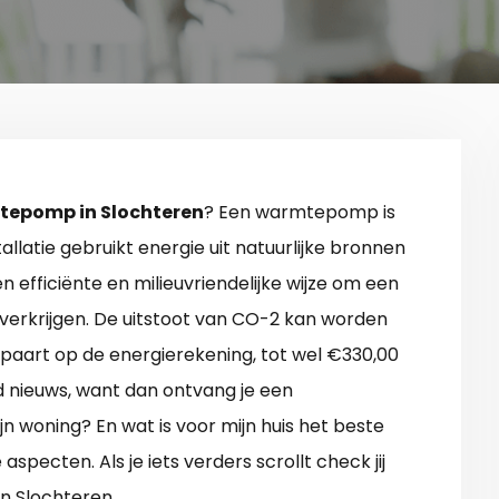
epomp in Slochteren
? Een warmtepomp is
llatie gebruikt energie uit natuurlijke bronnen
een efficiënte en milieuvriendelijke wijze om een
erkrijgen. De uitstoot van CO-2 kan worden
aart op de energierekening, tot wel €330,00
ed nieuws, want dan ontvang je een
jn woning? En wat is voor mijn huis het beste
pecten. Als je iets verders scrollt check jij
n Slochteren.