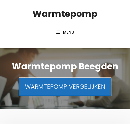
Spring
Warmtepomp
naar
inhoud
MENU
Warmtepomp Beegden
WARMTEPOMP VERGELIJKEN