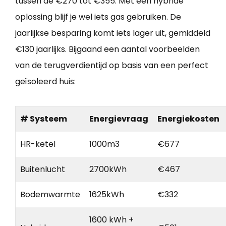
tussen de €270 tot €355. Met een hybride
oplossing blijf je wel iets gas gebruiken. De
jaarlijkse besparing komt iets lager uit, gemiddeld
€130 jaarlijks. Bijgaand een aantal voorbeelden
van de terugverdientijd op basis van een perfect
geïsoleerd huis:
# Systeem
Energievraag
Energiekosten
HR-ketel
1000m3
€677
Buitenlucht
2700kWh
€467
Bodemwarmte
1625kWh
€332
1600 kWh +