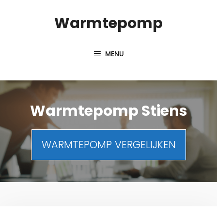
Spring
Warmtepomp
naar
inhoud
MENU
Warmtepomp Stiens
WARMTEPOMP VERGELIJKEN