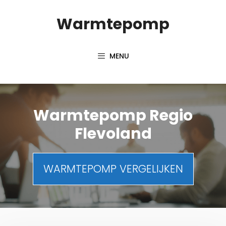
Spring
Warmtepomp
naar
inhoud
MENU
Warmtepomp Regio
Flevoland
WARMTEPOMP VERGELIJKEN