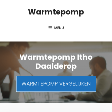
Spring
Warmtepomp
naar
inhoud
MENU
Warmtepomp Itho
Daalderop
WARMTEPOMP VERGELIJKEN