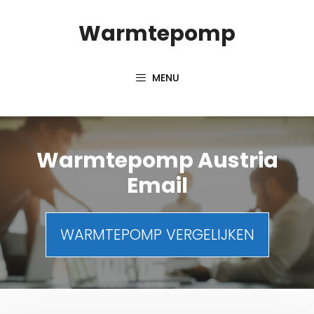
Spring
Warmtepomp
naar
inhoud
MENU
Warmtepomp Austria
Email
WARMTEPOMP VERGELIJKEN