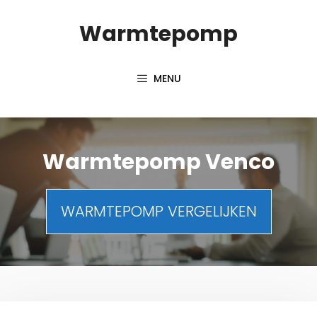
Spring
Warmtepomp
naar
inhoud
MENU
Warmtepomp Venco
WARMTEPOMP VERGELIJKEN