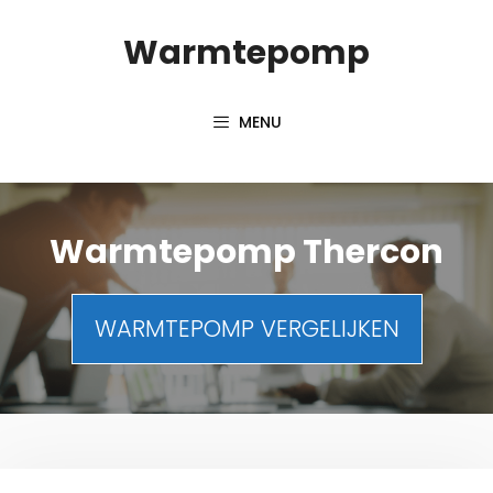
Spring
Warmtepomp
naar
inhoud
MENU
Warmtepomp Thercon
WARMTEPOMP VERGELIJKEN