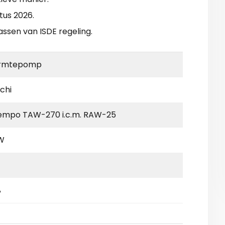
tus 2026.
assen van ISDE regeling.
rmtepomp
chi
empo TAW-270 i.c.m. RAW-25
W
%