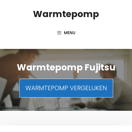
Spring
Warmtepomp
naar
inhoud
MENU
Warmtepomp Fujitsu
WARMTEPOMP VERGELIJKEN