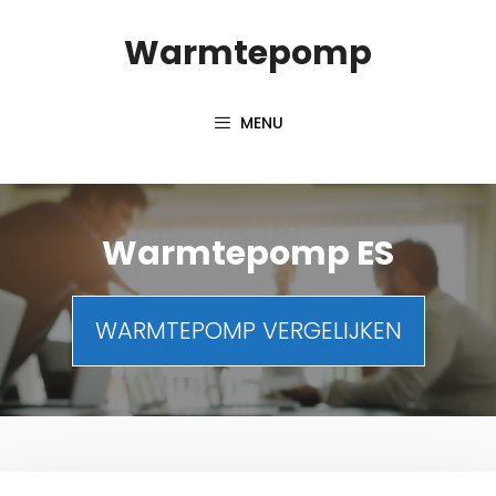
Spring
Warmtepomp
naar
inhoud
MENU
Warmtepomp ES
WARMTEPOMP VERGELIJKEN