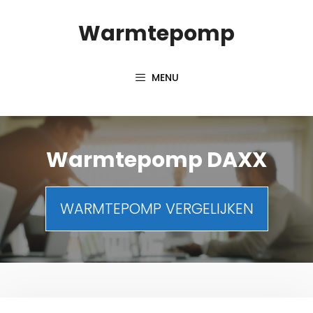
Spring
Warmtepomp
naar
inhoud
MENU
Warmtepomp DAXX
WARMTEPOMP VERGELIJKEN