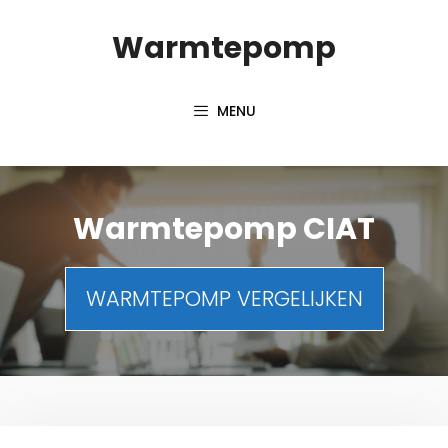
Spring
Warmtepomp
naar
inhoud
MENU
Warmtepomp CIAT
WARMTEPOMP VERGELIJKEN