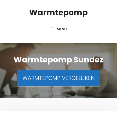
Spring
Warmtepomp
naar
inhoud
MENU
Warmtepomp Sundez
WARMTEPOMP VERGELIJKEN