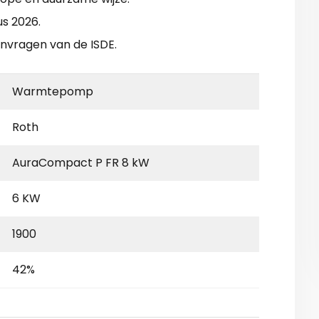
us 2026.
anvragen van de ISDE.
Warmtepomp
Roth
AuraCompact P FR 8 kW
6 KW
1900
42%