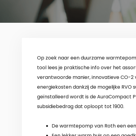
Op zoek naar een duurzame warmtepomp
tool lees je praktische info over het as
verantwoorde manier, innovatieve CO-2 
energiekosten dankzij de mogelijke RVO s
geïnstalleerd wordt is de AuraCompact P
subsidiebedrag dat oploopt tot 1900.
De warmtepomp van Roth een een i
Een lekker warm huis op een goedk