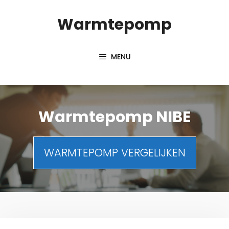
Spring
Warmtepomp
naar
inhoud
MENU
Warmtepomp NIBE
WARMTEPOMP VERGELIJKEN