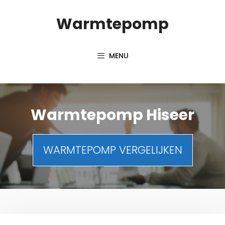
Spring
Warmtepomp
naar
inhoud
MENU
Warmtepomp Hiseer
WARMTEPOMP VERGELIJKEN