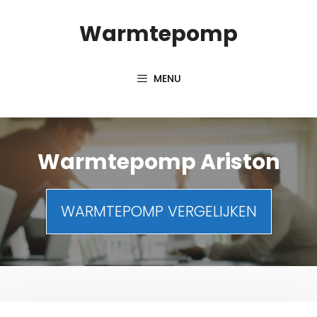
Spring
Warmtepomp
naar
inhoud
MENU
Warmtepomp Ariston
WARMTEPOMP VERGELIJKEN