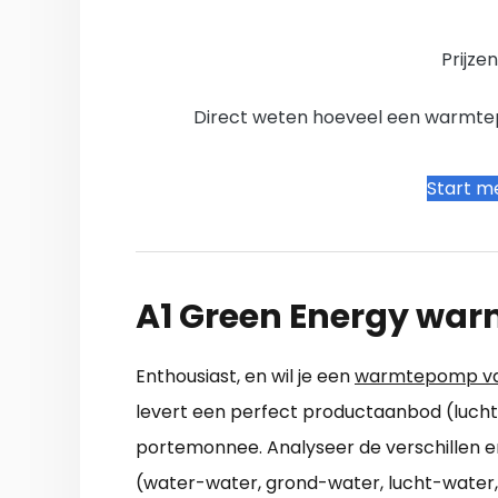
Prijze
Direct weten hoeveel een warmtepo
Start me
A1 Green Energy wa
Enthousiast, en wil je een
warmtepomp van
levert een perfect productaanbod (lucht
portemonnee. Analyseer de verschillen en
(water-water, grond-water, lucht-water,