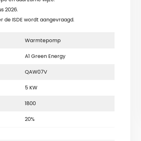
us 2026.
er de ISDE wordt aangevraagd.
Warmtepomp
A1 Green Energy
QAW07V
5 KW
1800
20%