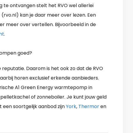
g te ontvangen stelt het RVO wel allerlei
rvo.nl) kan je daar meer over lezen. Een
r meer over vertellen. Bijvoorbeeld in de
ht
.
epompen goed?
putatie. Daarom is het ook zo dat de RVO
aarbij horen exclusief erkende aanbieders.
lektrische A1 Green Energy warmtepomp in
pelletkachel of zonneboiler. Je kunt jouw geld
 een soortgelijk aanbod zijn
York
,
Thermor
en