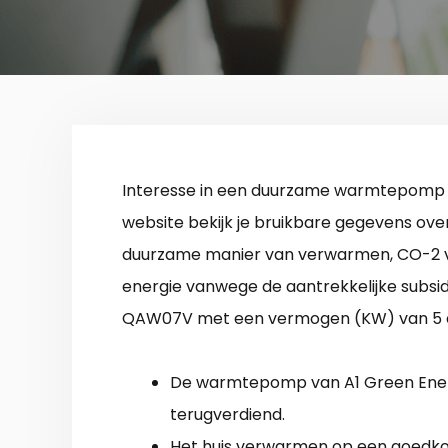
Interesse in een duurzame warmtepomp 
website bekijk je bruikbare gegevens ov
duurzame manier van verwarmen, CO-2 vri
energie vanwege de aantrekkelijke subsidie
QAW07V met een vermogen (KW) van 5 en
De warmtepomp van A1 Green Energy
terugverdiend.
Het huis verwarmen op een goedko